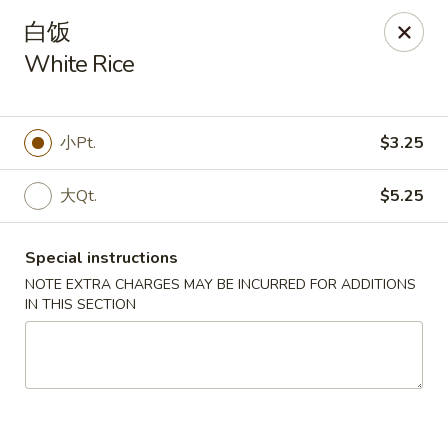
New China King - Stamford
白饭
139 Cove Rd Stamford, CT 06902
White Rice
Select Order Type
ASAP
小Pt.
$3.25
大Qt.
$5.25
Special instructions
NOTE EXTRA CHARGES MAY BE INCURRED FOR ADDITIONS
IN THIS SECTION
New China King - Stamford
11:00AM - 11:00PM
Open
Store info
Call us