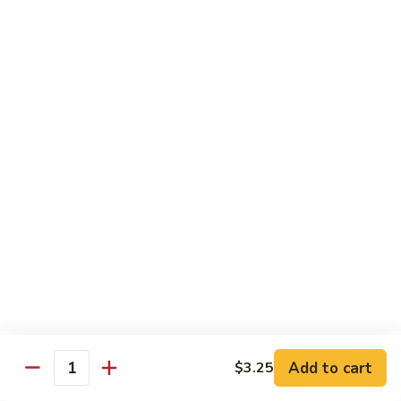
面
小 Pt.:
$7.95
57.
大 Qt.:
$10.00
Vegetable
Lo
Mein
本
本楼捞面
楼
58. House Special Lo Mein
捞
小 Pt.:
$8.75
面
大 Qt.:
$11.75
58.
House
Special
龙
龙虾捞面
Lo
虾
59. Lobster Lo Mein
Mein
捞
小 Pt.:
$8.75
面
大 Qt.:
$11.75
59.
Lobster
Lo
海
海鲜捞面
Add to cart
$3.25
Mein
鲜
Quantity
60. Seafood Combination Lo Mein
捞