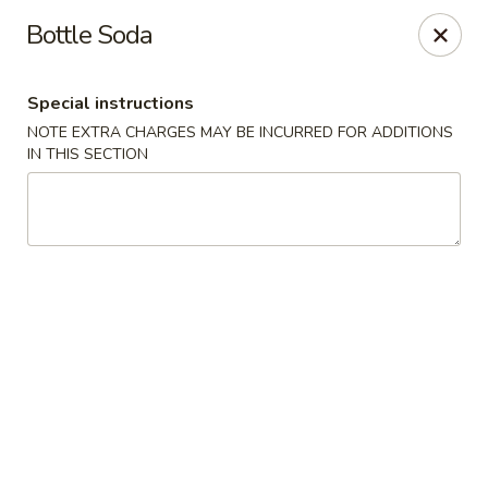
New China King - Stamford
Bottle Soda
139 Cove Rd Stamford, CT 06902
Special instructions
Select Order Type
ASAP
NOTE EXTRA CHARGES MAY BE INCURRED FOR ADDITIONS
IN THIS SECTION
New China King - Stamford
11:00AM - 11:00PM
Open
Store info
Call us