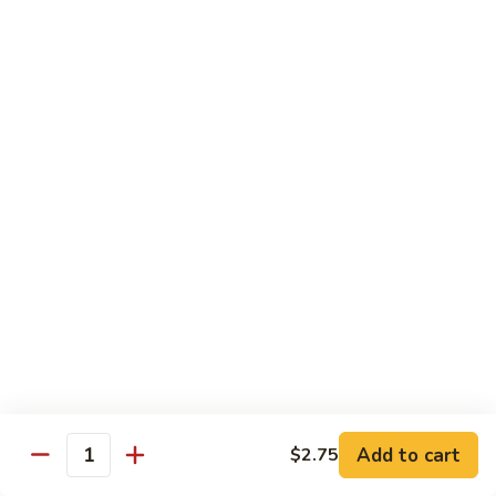
面
小 Pt.:
$7.95
57.
大 Qt.:
$10.00
Vegetable
Lo
Mein
本
本楼捞面
楼
58. House Special Lo Mein
捞
小 Pt.:
$8.75
面
大 Qt.:
$11.75
58.
House
Special
龙
龙虾捞面
Lo
虾
59. Lobster Lo Mein
Mein
捞
小 Pt.:
$8.75
面
大 Qt.:
$11.75
59.
Lobster
Lo
海
海鲜捞面
Add to cart
$2.75
Mein
鲜
Quantity
60. Seafood Combination Lo Mein
捞